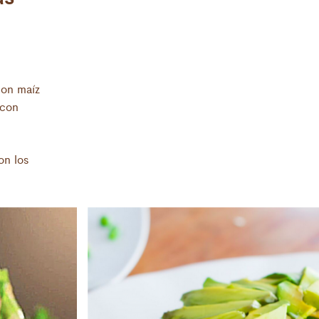
tiva receta
 invitados!
tortillas de
con maíz
aíz rallado o
 con
ortillas.
on los
 Saniito