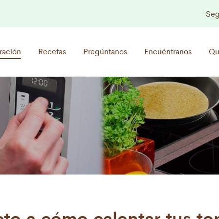
Seg
ración
Recetas
Pregúntanos
Encuéntranos
Qu
o a cómo calentar tus tor