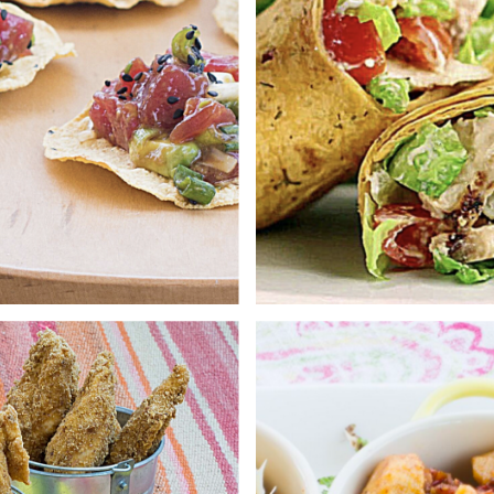
is con masa de maíz
Rica receta de nuest
Saniito
'Adhana'. Topitos de m
deshidratados y libre
a deliciosa receta para
pico de gallo, guacam
añar tus ñoquis de maíz.
encurtida, ají rojo, 
ciboulette, crema áci
plantas & salsa 