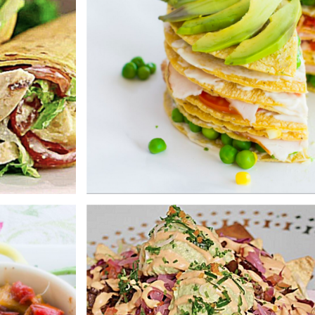
ro cliente
aíz Saniito,
s de gluten,
ole, cebolla
cilantro,
da basada en
spicy.