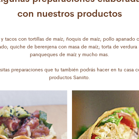
con nuestros productos
uisita y clásica receta con
Una innovadora y crea
tortilla elaborada con grano
para impresionar a tus
ro del maíz. Dale un giro
Torta de verduras con 
le a tus preparaciones con
s y tacos con tortillas de maíz; ñoquis de maíz; pollo apanado 
maíz. Usando nuestro m
s tortillas, ricas en calcio,
lado; quiche de berenjena con masa de maíz; torta de verdura
en su defecto las t
hierro y fibra.
panqueques de maíz y mucho mas.
sitas preparaciones que tu también podrás hacer en tu casa c
productos Saniito.
Topitos de maíz