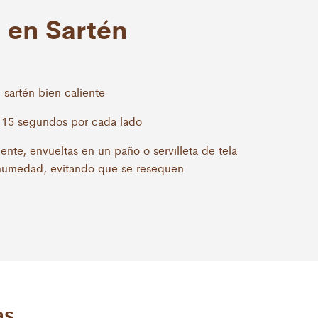
 en Sartén
n sartén bien caliente
te 15 segundos por cada lado
mente, envueltas en un paño o servilleta de tela
 humedad, evitando que se resequen
as
duras