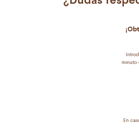
¡Obt
Introd
minuto e
En cas