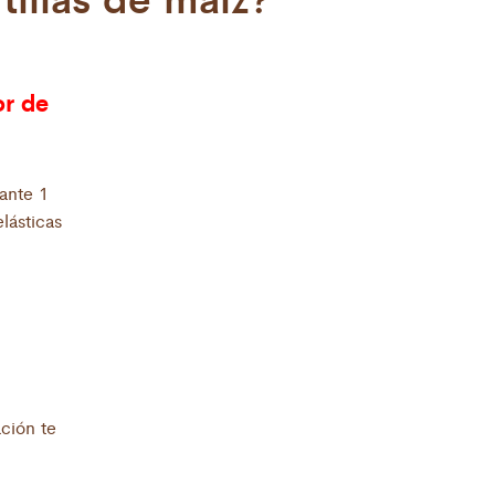
r de
rante 1
elásticas
ción te