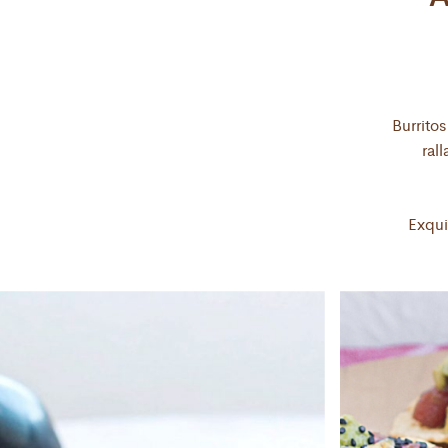
Una exq
Una estupenda aplicación de
nuestra 
nuestras galletas redondas de maíz.
ente
Utilízalos en un coctel, picoteo,
saludab
Burrito
entrada, o simplemente para
nuestra
ral
adornar, las posibilidades son
infinitas!
Exqui
Preparaciones fritas