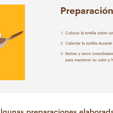
Preparación
Colocar la tortilla sobre u
Calentar la tortilla duran
Retirar y servir inmediata
para mantener su calor y
sita y clásica receta
lgunas preparaciones elaborad
Torta de ver