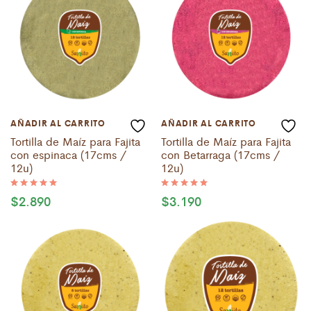
AÑADIR AL CARRITO
AÑADIR AL CARRITO
Tortilla de Maíz para Fajita
Tortilla de Maíz para Fajita
con espinaca (17cms /
con Betarraga (17cms /
12u)
12u)
$
2.890
$
3.190
Valorado
Valorado
con
con
5.00
5.00
de 5
de 5