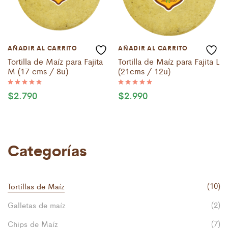
AÑADIR AL CARRITO
AÑADIR AL CARRITO
Tortilla de Maíz para Fajita
Tortilla de Maíz para Fajita L
M (17 cms / 8u)
(21cms / 12u)
$
2.790
$
2.990
Valorado
Valorado
con
con
5.00
5.00
de 5
de 5
Categorías
(10)
Tortillas de Maíz
(2)
Galletas de maíz
(7)
Chips de Maíz