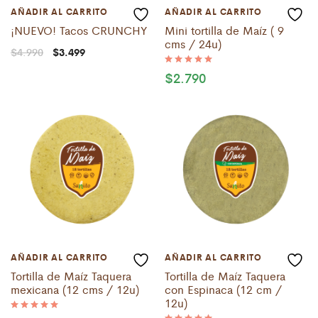
AÑADIR AL CARRITO
AÑADIR AL CARRITO
¡NUEVO! Tacos CRUNCHY
Mini tortilla de Maíz ( 9
cms / 24u)
El
El
$
4.990
$
3.499
precio
precio
original
actual
$
2.790
Valorado
era:
es:
con
5.00
$4.990.
$3.499.
de 5
AÑADIR AL CARRITO
AÑADIR AL CARRITO
Tortilla de Maíz Taquera
Tortilla de Maíz Taquera
mexicana (12 cms / 12u)
con Espinaca (12 cm /
12u)