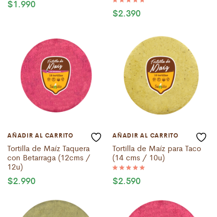
$
1.990
Valorado
con
$
2.390
Valorado
5.00
con
de 5
5.00
de 5
AÑADIR AL CARRITO
AÑADIR AL CARRITO
Tortilla de Maíz Taquera
Tortilla de Maíz para Taco
con Betarraga (12cms /
(14 cms / 10u)
12u)
$
2.990
$
2.590
Valorado
con
5.00
de 5