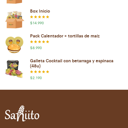
con
5.00
de 5
Box Inicio
$
14.990
Valorado
con
5.00
de 5
Pack Calentador + tortillas de maíz
$
8.990
Valorado
con
5.00
de 5
Galleta Cocktail con betarraga y espinaca
(48u)
$
2.190
Valorado
con
5.00
de 5