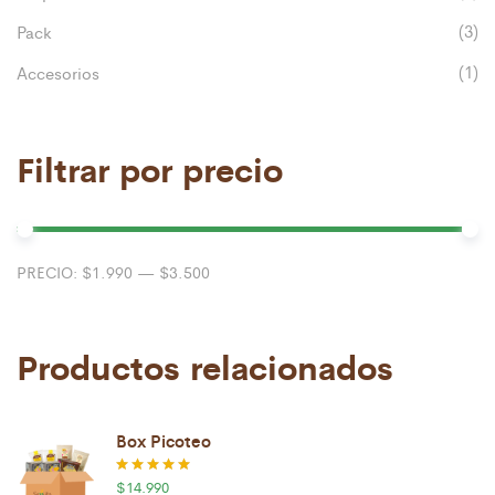
(3)
Pack
(1)
Accesorios
Filtrar por precio
Pr
Pr
PRECIO:
$1.990
—
$3.500
mí
má
Productos relacionados
Box Picoteo
$
14.990
Valorado