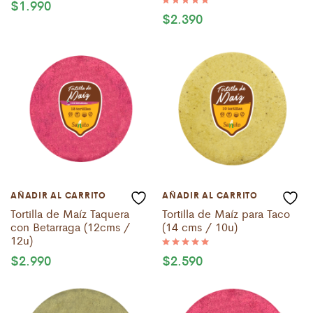
$
1.990
Valorado
con
$
2.390
Valorado
5.00
con
de 5
5.00
de 5
AÑADIR AL CARRITO
AÑADIR AL CARRITO
Tortilla de Maíz Taquera
Tortilla de Maíz para Taco
con Betarraga (12cms /
(14 cms / 10u)
12u)
$
2.990
$
2.590
Valorado
con
5.00
de 5