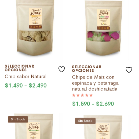
de 5
de 5
SELECCIONAR
SELECCIONAR
OPCIONES
OPCIONES
Chip sabor Natural
Chips de Maiz con
espinaca y betarraga
Rango
$
1.490
-
$
2.490
natural deshidratada
de
precios:
desde
Rango
$
1.590
-
$
2.690
Valorado
$1.490
con
de
5.00
hasta
precios:
de 5
$2.490
desde
Sin Stock
Sin Stock
$1.590
hasta
$2.690