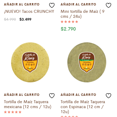
AÑADIR AL CARRITO
AÑADIR AL CARRITO
¡NUEVO! Tacos CRUNCHY
Mini tortilla de Maíz ( 9
cms / 24u)
El
El
$
4.990
$
3.499
precio
precio
original
actual
$
2.790
Valorado
era:
es:
con
5.00
$4.990.
$3.499.
de 5
AÑADIR AL CARRITO
AÑADIR AL CARRITO
Tortilla de Maíz Taquera
Tortilla de Maíz Taquera
mexicana (12 cms / 12u)
con Espinaca (12 cm /
12u)