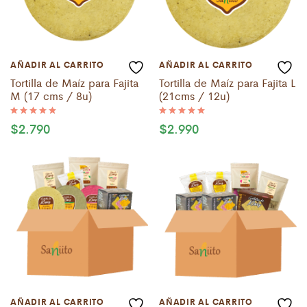
AÑADIR AL CARRITO
AÑADIR AL CARRITO
Tortilla de Maíz para Fajita
Tortilla de Maíz para Fajita L
M (17 cms / 8u)
(21cms / 12u)
$
2.790
$
2.990
Valorado
Valorado
con
con
5.00
5.00
de 5
de 5
AÑADIR AL CARRITO
AÑADIR AL CARRITO