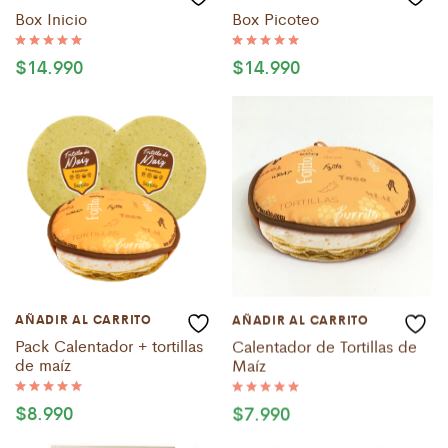
Box Inicio
Box Picoteo
$
14.990
$
14.990
Valorado
Valorado
con
con
5.00
5.00
de 5
de 5
AÑADIR AL CARRITO
AÑADIR AL CARRITO
Pack Calentador + tortillas
Calentador de Tortillas de
de maíz
Maíz
$
8.990
$
7.990
Valorado
Valorado
con
con
5.00
5.00