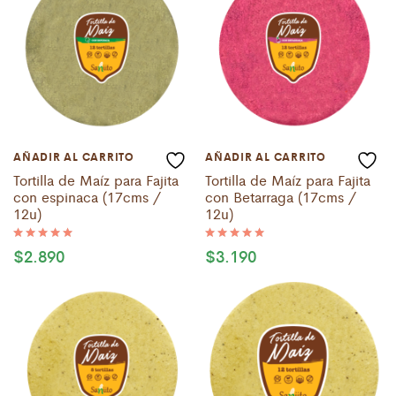
AÑADIR AL CARRITO
AÑADIR AL CARRITO
Tortilla de Maíz para Fajita
Tortilla de Maíz para Fajita
con espinaca (17cms /
con Betarraga (17cms /
12u)
12u)
$
2.890
$
3.190
Valorado
Valorado
con
con
5.00
5.00
de 5
de 5