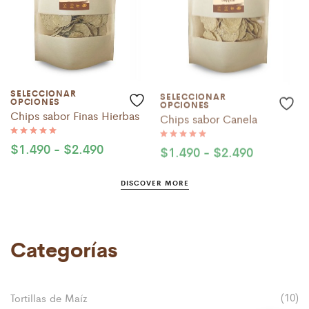
SELECCIONAR
SELECCIONAR
OPCIONES
OPCIONES
Chips sabor Finas Hierbas
Chips sabor Canela
Rango
Rango
$
1.490
-
$
2.490
$
1.490
-
$
2.490
Valorado
Valorado
con
con
de
de
5.00
5.00
precios:
precios:
de 5
de 5
desde
desde
DISCOVER MORE
$1.490
$1.490
hasta
hasta
$2.490
$2.490
Categorías
(10)
Tortillas de Maíz